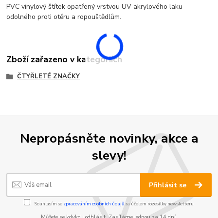
PVC vinylový štítek opatřený vrstvou UV akrylového laku
odolného proti otěru a ropouštědlům.
Zboží zařazeno v kategoriích
ČTYŘLETÉ ZNAČKY
Nepropásněte novinky, akce a
slevy!
Přihlásit se
Souhlasím se
zpracováním osobních údajů
za účelem rozesílky newsletteru.
Můžete se kdykoli odhlásit. Zasíláme jednou za 14 dní.