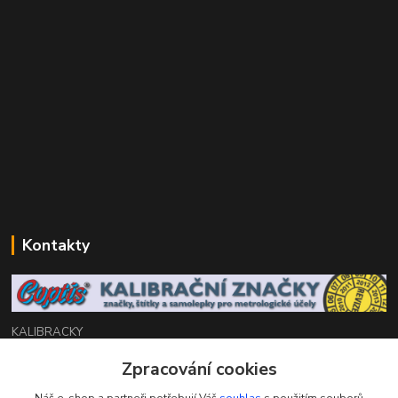
Kontakty
KALIBRACKY
Zpracování cookies
Zákaznická podpora eshop
+420 770 666 450