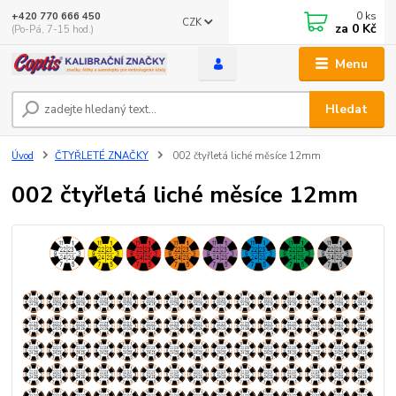
0
ks
+420 770 666 450
CZK
za
0 Kč
(Po-Pá, 7-15 hod.)
Menu
Hledat
Úvod
ČTYŘLETÉ ZNAČKY
002 čtyřletá liché měsíce 12mm
002 čtyřletá liché měsíce 12mm