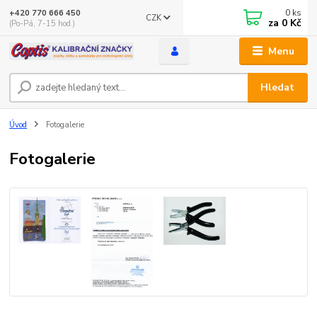
0
ks
+420 770 666 450
CZK
za
0 Kč
(Po-Pá, 7-15 hod.)
Menu
Hledat
Úvod
Fotogalerie
Fotogalerie