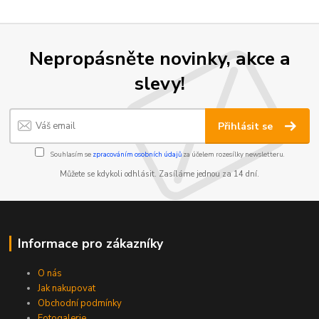
Nepropásněte novinky, akce a
slevy!
Přihlásit se
Souhlasím se
zpracováním osobních údajů
za účelem rozesílky newsletteru.
Můžete se kdykoli odhlásit. Zasíláme jednou za 14 dní.
Informace pro zákazníky
O nás
Jak nakupovat
Obchodní podmínky
Fotogalerie