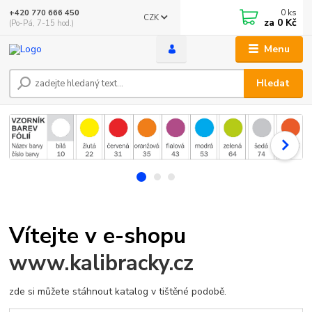
0
ks
+420 770 666 450
CZK
za
0 Kč
(Po-Pá, 7-15 hod.)
Menu
Hledat
Vítejte v e-shopu
www.kalibracky.cz
zde si můžete stáhnout katalog v tištěné podobě.