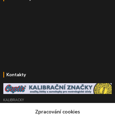
Kontakty
KALIBRACKY
Zpracování cookies
Zákaznická podpora eshop