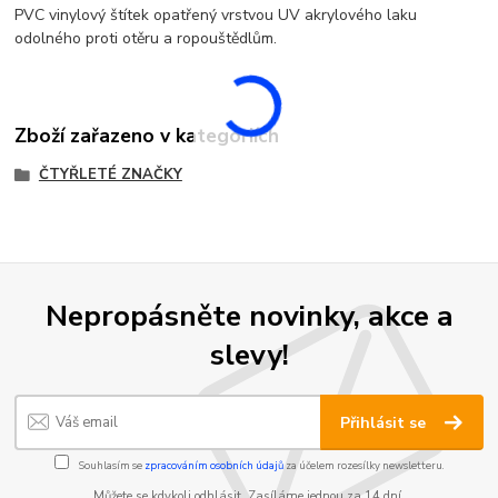
PVC vinylový štítek opatřený vrstvou UV akrylového laku
odolného proti otěru a ropouštědlům.
Zboží zařazeno v kategoriích
ČTYŘLETÉ ZNAČKY
Nepropásněte novinky, akce a
slevy!
Přihlásit se
Souhlasím se
zpracováním osobních údajů
za účelem rozesílky newsletteru.
Můžete se kdykoli odhlásit. Zasíláme jednou za 14 dní.