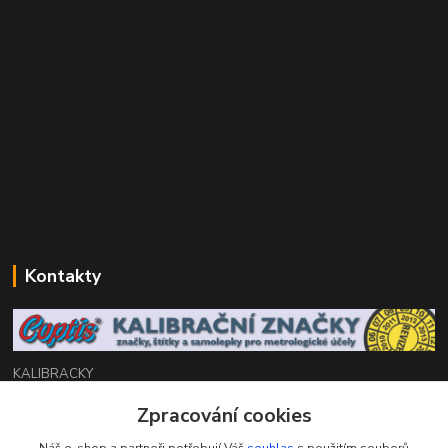
Kontakty
KALIBRACKY
Zpracování cookies
Zákaznická podpora eshop
+420 770 666 450