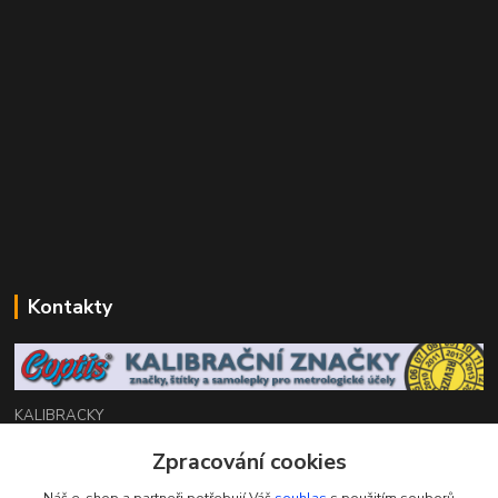
Kontakty
KALIBRACKY
Zpracování cookies
Zákaznická podpora eshop
+420 770 666 450