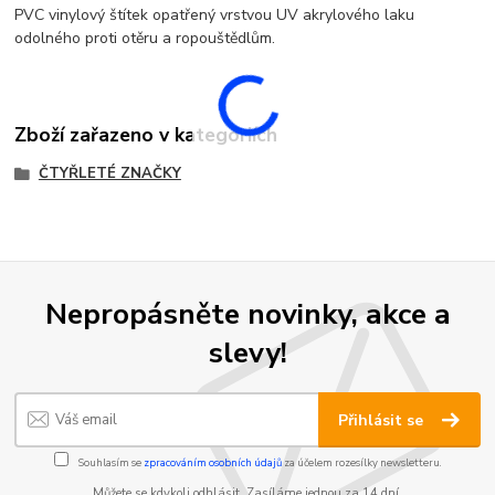
PVC vinylový štítek opatřený vrstvou UV akrylového laku
odolného proti otěru a ropouštědlům.
Zboží zařazeno v kategoriích
ČTYŘLETÉ ZNAČKY
Nepropásněte novinky, akce a
slevy!
Přihlásit se
Souhlasím se
zpracováním osobních údajů
za účelem rozesílky newsletteru.
Můžete se kdykoli odhlásit. Zasíláme jednou za 14 dní.