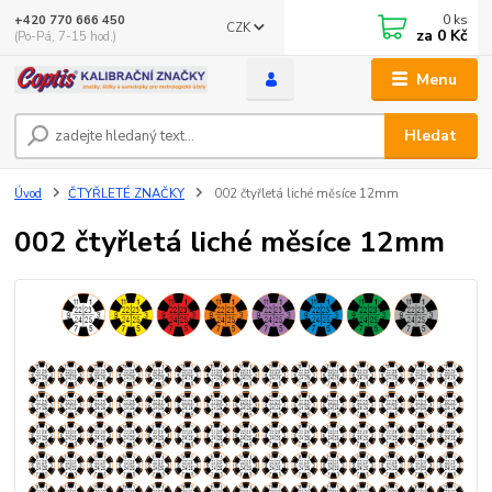
0
ks
+420 770 666 450
CZK
za
0 Kč
(Po-Pá, 7-15 hod.)
Menu
Hledat
Úvod
ČTYŘLETÉ ZNAČKY
002 čtyřletá liché měsíce 12mm
002 čtyřletá liché měsíce 12mm