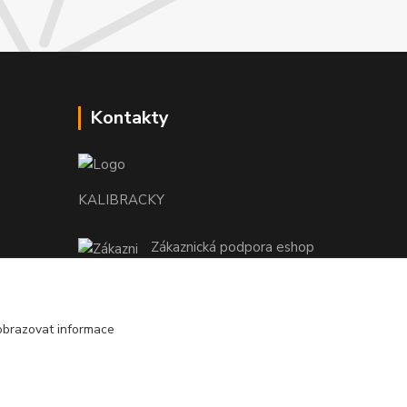
Kontakty
KALIBRACKY
Zákaznická podpora eshop
+420 770 666 450
(Po-Pá, 7-15 hod.)
obrazovat informace
coptis@coptis.cz