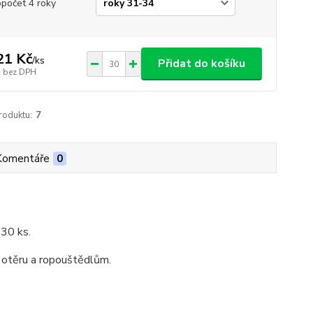
opočet 4 roky
21 Kč
/
ks
Přidat do košíku
bez DPH
roduktu:
7
Komentáře
0
 30 ks.
 otěru a ropouštědlům.