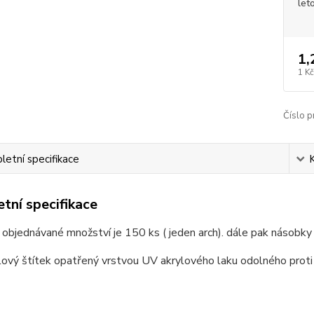
let
1,
1 Kč
Číslo p
etní specifikace
tní specifikace
 objednávané množství je 150 ks ( jeden arch). dále pak násobky
ový štítek opatřený vrstvou UV akrylového laku odolného proti