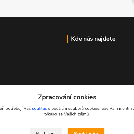
Kde nás najdete
Zpracování cookies
eři potřebují Váš
souhlas
s použitím souborů cookies, aby Vám mohli z
týkající se Vašich zájmů.
Souhlasím
Nastavení