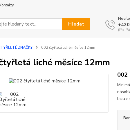
Kontakty
Nevíte
Hledat
+420
(Po-Pá
ČTYŘLETÉ ZNAČKY
002 čtyřletá liché měsíce 12mm
čtyřletá liché měsíce 12mm
002
Minimá
násobk
laku o
Bar