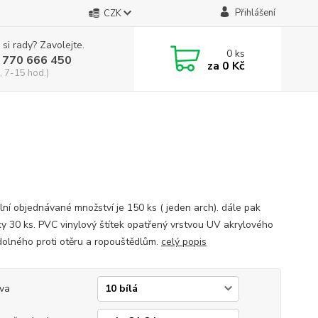
Přihlášení
CZK
 si rady? Zavolejte.
0
ks
 770 666 450
za
0 Kč
, 7-15 hod.)
lní objednávané množství je 150 ks ( jeden arch). dále pak
y 30 ks. PVC vinylový štítek opatřený vrstvou UV akrylového
dolného proti otěru a ropouštědlům.
celý popis
va