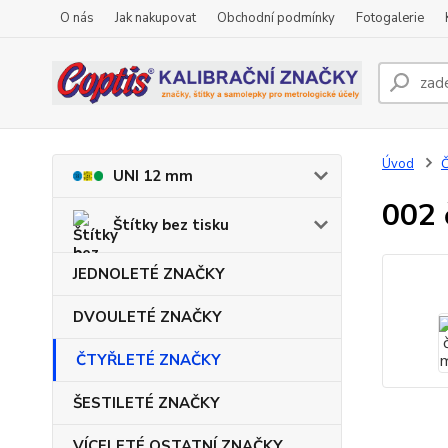
O nás
Jak nakupovat
Obchodní podmínky
Fotogalerie
Úvod
UNI 12 mm
002 
Štítky bez tisku
JEDNOLETÉ ZNAČKY
DVOULETÉ ZNAČKY
ČTYŘLETÉ ZNAČKY
ŠESTILETÉ ZNAČKY
VÍCELETÉ OSTATNÍ ZNAČKY