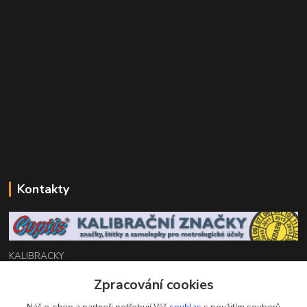
Kontakty
KALIBRACKY
Zpracování cookies
Zákaznická podpora eshop
+420 770 666 450