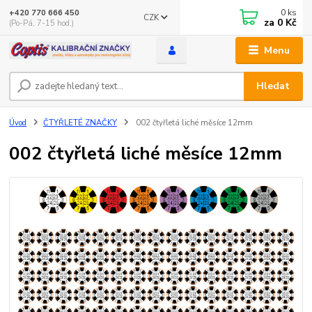
0
ks
+420 770 666 450
CZK
za
0 Kč
(Po-Pá, 7-15 hod.)
Menu
Hledat
Úvod
ČTYŘLETÉ ZNAČKY
002 čtyřletá liché měsíce 12mm
002 čtyřletá liché měsíce 12mm