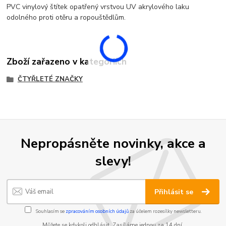
PVC vinylový štítek opatřený vrstvou UV akrylového laku
odolného proti otěru a ropouštědlům.
Zboží zařazeno v kategoriích
ČTYŘLETÉ ZNAČKY
Nepropásněte novinky, akce a
slevy!
Přihlásit se
Souhlasím se
zpracováním osobních údajů
za účelem rozesílky newsletteru.
Můžete se kdykoli odhlásit. Zasíláme jednou za 14 dní.