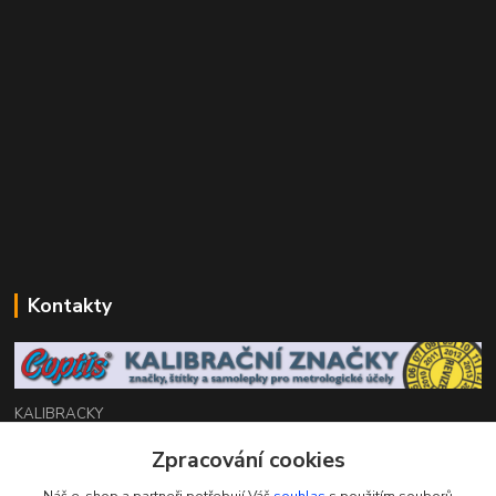
Kontakty
KALIBRACKY
Zpracování cookies
Zákaznická podpora eshop
+420 770 666 450