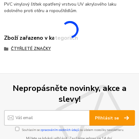
PVC vinylový štítek opatřený vrstvou UV akrylového laku
odolného proti otěru a ropouštědlům.
Zboží zařazeno v kategoriích
ČTYŘLETÉ ZNAČKY
Nepropásněte novinky, akce a
slevy!
Přihlásit se
Souhlasím se
zpracováním osobních údajů
za účelem rozesílky newsletteru.
Můžete se kdykoli odhlásit. Zasíláme jednou za 14 dní.