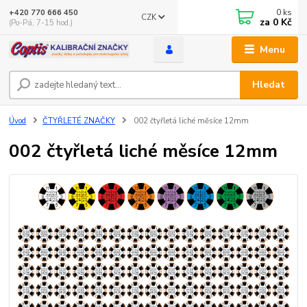
0
ks
+420 770 666 450
CZK
za
0 Kč
(Po-Pá, 7-15 hod.)
Menu
Hledat
Úvod
ČTYŘLETÉ ZNAČKY
002 čtyřletá liché měsíce 12mm
002 čtyřletá liché měsíce 12mm