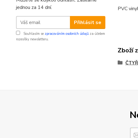
Můžete se kdykoli odhlásit. Zasíláme
jednou za 14 dní.
PVC vinyl
Přihlásit se
Souhlasím se
zpracováním osobních údajů
za účelem
rozesílky newsletteru.
Zboží 
ČTYŘ
N