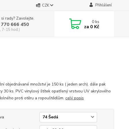
Přihlášení
CZK
 si rady? Zavolejte.
0
ks
 770 666 450
za
0 Kč
, 7-15 hod.)
lní objednávané množství je 150 ks ( jeden arch). dále pak
y 30 ks. PVC vinylový štítek opatřený vrstvou UV akrylového
dolného proti otěru a ropouštědlům.
celý popis
va