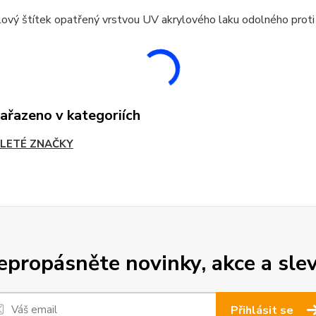
ový štítek opatřený vrstvou UV akrylového laku odolného proti
zařazeno v kategoriích
LETÉ ZNAČKY
epropásněte novinky, akce a slev
Přihlásit se