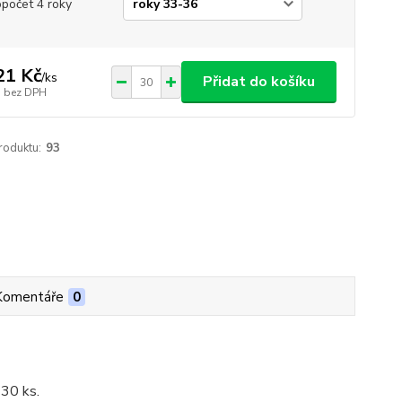
opočet 4 roky
21 Kč
/
ks
Přidat do košíku
bez DPH
roduktu:
93
Komentáře
0
 30 ks.