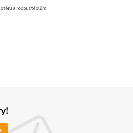
 otěru a ropouštědlům.
y!