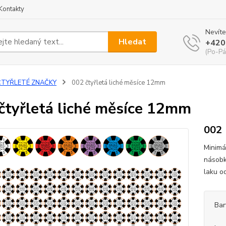
Kontakty
Nevíte
Hledat
+420
(Po-Pá
ČTYŘLETÉ ZNAČKY
002 čtyřletá liché měsíce 12mm
čtyřletá liché měsíce 12mm
002
Minimá
násobk
laku o
Bar