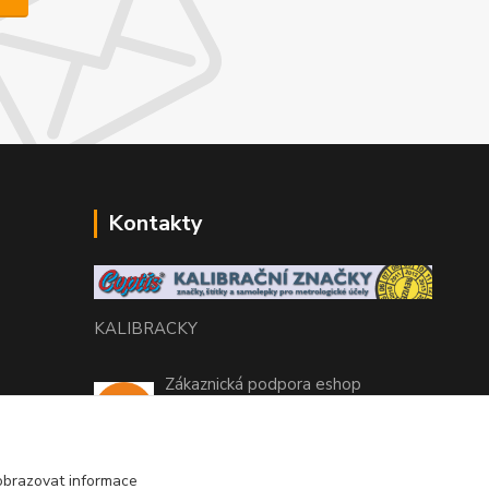
Kontakty
KALIBRACKY
Zákaznická podpora eshop
+420 770 666 450
(Po-Pá, 7-15 hod.)
obrazovat informace
coptis@coptis.cz