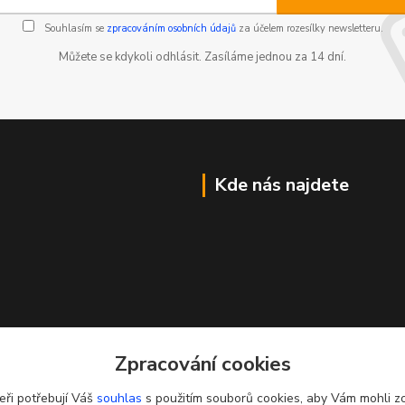
Souhlasím se
zpracováním osobních údajů
za účelem rozesílky newsletteru.
Můžete se kdykoli odhlásit. Zasíláme jednou za 14 dní.
Kde nás najdete
Zpracování cookies
eři potřebují Váš
souhlas
s použitím souborů cookies, aby Vám mohli z