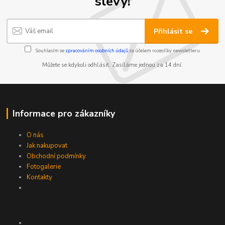
slevy!
Přihlásit se
Souhlasím se
zpracováním osobních údajů
za účelem rozesílky newsletteru.
Můžete se kdykoli odhlásit. Zasíláme jednou za 14 dní.
Informace pro zákazníky
O nás
Jak nakupovat
Obchodní podmínky
Fotogalerie
Kontakty