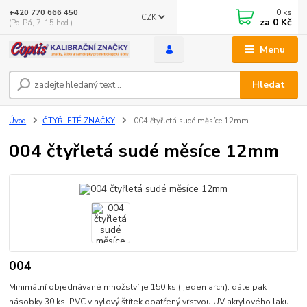
0
ks
+420 770 666 450
CZK
za
0 Kč
(Po-Pá, 7-15 hod.)
Menu
Hledat
Úvod
ČTYŘLETÉ ZNAČKY
004 čtyřletá sudé měsíce 12mm
004 čtyřletá sudé měsíce 12mm
004
Minimální objednávané množství je 150 ks ( jeden arch). dále pak
násobky 30 ks. PVC vinylový štítek opatřený vrstvou UV akrylového laku