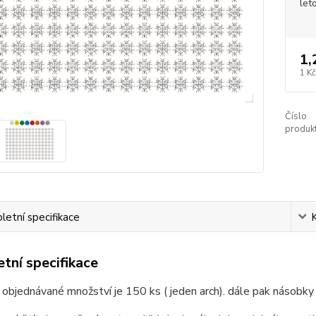
let
1,
1 Kč
Číslo
produkt
etní specifikace
tní specifikace
 objednávané množství je 150 ks ( jeden arch). dále pak násobky