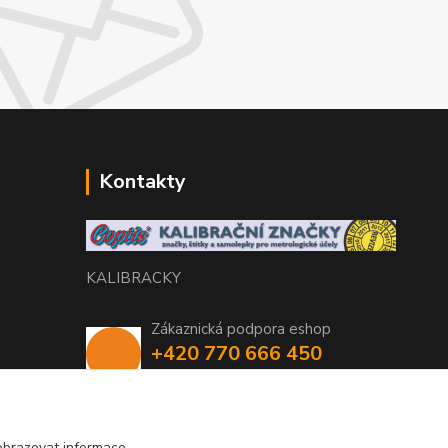
Kontakty
KALIBRACKY
Zákaznická podpora eshop
+420 770 666 450
(Po-Pá, 7-15 hod.)
coptis@coptis.cz
obrazovat informace