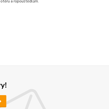
 otěru a ropouštědlům.
y!