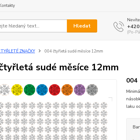
Kontakty
Nevíte
Hledat
+420
(Po-Pá
ČTYŘLETÉ ZNAČKY
004 čtyřletá sudé měsíce 12mm
čtyřletá sudé měsíce 12mm
004
Minimá
násobk
laku o
Bar