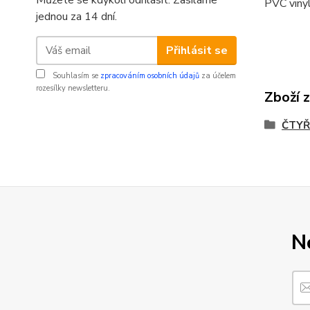
Můžete se kdykoli odhlásit. Zasíláme
PVC vinyl
jednou za 14 dní.
Přihlásit se
Souhlasím se
zpracováním osobních údajů
za účelem
rozesílky newsletteru.
Zboží 
ČTYŘ
N