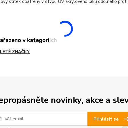
ový štítek opatřený vrstvou UV akrylového laku odolného proti
zařazeno v kategoriích
LETÉ ZNAČKY
epropásněte novinky, akce a slev
Přihlásit se