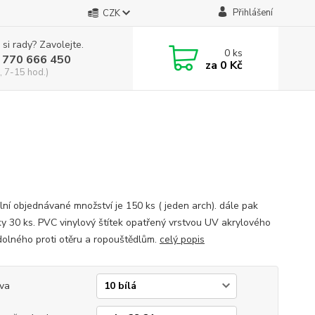
Přihlášení
CZK
 si rady? Zavolejte.
0
ks
 770 666 450
za
0 Kč
, 7-15 hod.)
lní objednávané množství je 150 ks ( jeden arch). dále pak
y 30 ks. PVC vinylový štítek opatřený vrstvou UV akrylového
dolného proti otěru a ropouštědlům.
celý popis
va