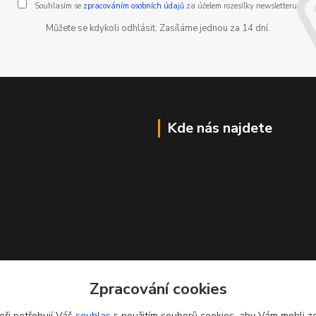
Souhlasím se
zpracováním osobních údajů
za účelem rozesílky newsletteru.
Můžete se kdykoli odhlásit. Zasíláme jednou za 14 dní.
Kde nás najdete
Zpracování cookies
eři potřebují Váš
souhlas
s použitím souborů cookies, aby Vám mohli z