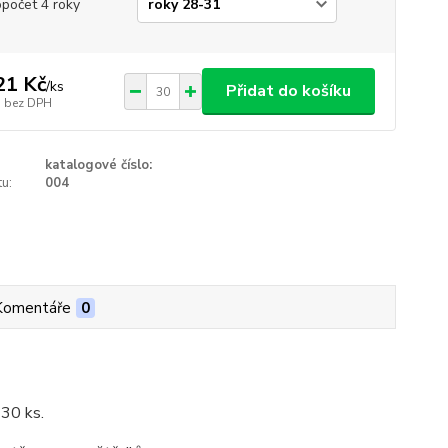
opočet 4 roky
21 Kč
/
ks
Přidat do košíku
bez DPH
katalogové číslo:
u:
004
Komentáře
0
 30 ks.