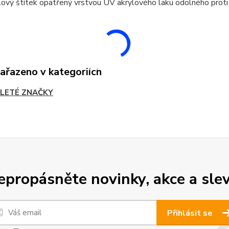
ový štítek opatřený vrstvou UV akrylového laku odolného proti
zařazeno v kategoriích
LETÉ ZNAČKY
epropásněte novinky, akce a slev
Přihlásit se