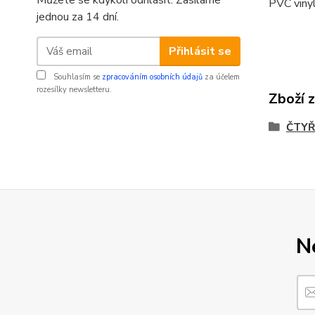
Můžete se kdykoli odhlásit. Zasíláme
PVC vinyl
jednou za 14 dní.
Přihlásit se
Souhlasím se
zpracováním osobních údajů
za účelem
rozesílky newsletteru.
Zboží 
ČTYŘ
N