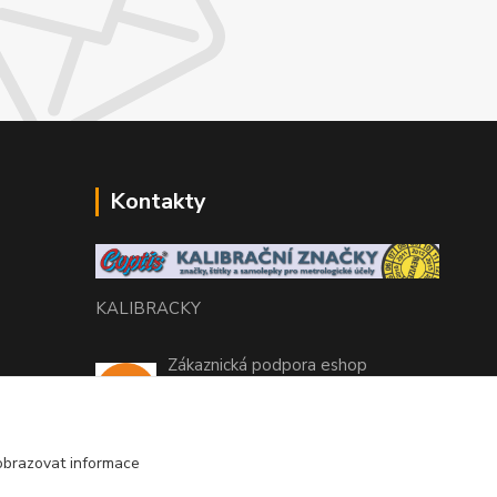
Kontakty
KALIBRACKY
Zákaznická podpora eshop
+420 770 666 450
(Po-Pá, 7-15 hod.)
obrazovat informace
coptis@coptis.cz