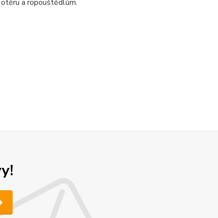
 otěru a ropouštědlům.
y!