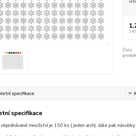
let
1,
1 Kč
Číslo
produkt
etní specifikace
tní specifikace
 objednávané množství je 150 ks ( jeden arch). dále pak násobky