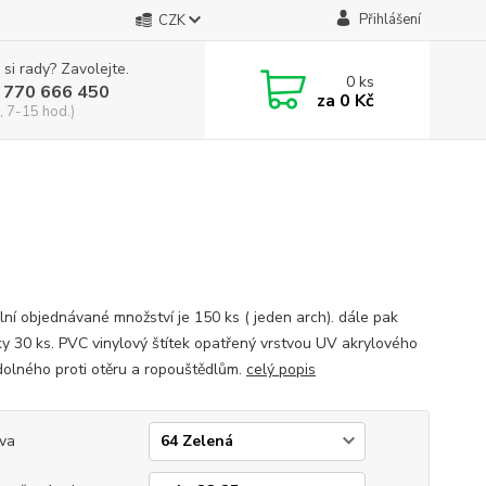
Přihlášení
CZK
 si rady? Zavolejte.
0
ks
 770 666 450
za
0 Kč
, 7-15 hod.)
lní objednávané množství je 150 ks ( jeden arch). dále pak
y 30 ks. PVC vinylový štítek opatřený vrstvou UV akrylového
dolného proti otěru a ropouštědlům.
celý popis
va