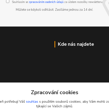
Souhlasím se
zpracováním osobních údajů
za účelem rozesílky newsletteru.
Můžete se kdykoli odhlásit. Zasíláme jednou za 14 dní.
Kde nás najdete
Zpracování cookies
eři potřebují Váš
souhlas
s použitím souborů cookies, aby Vám mohli z
týkající se Vašich zájmů.