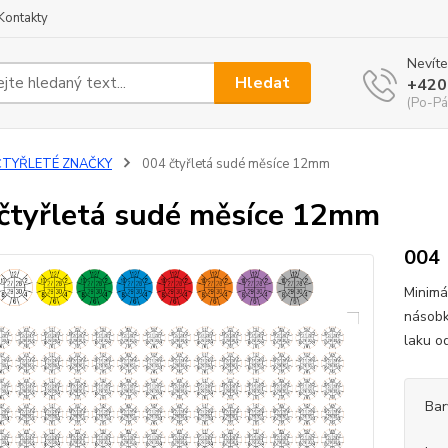
Kontakty
Nevíte
Hledat
+420
(Po-Pá
ČTYŘLETÉ ZNAČKY
004 čtyřletá sudé měsíce 12mm
čtyřletá sudé měsíce 12mm
004
Minimá
násobk
laku o
Bar