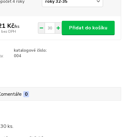
opočet 4 roky
21 Kč
/
ks
Přidat do košíku
bez DPH
katalogové číslo:
u:
004
Komentáře
0
 30 ks.