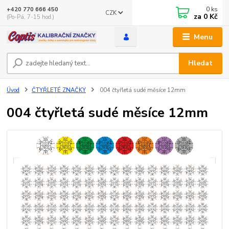
0
ks
+420 770 666 450
CZK
za
0 Kč
(Po-Pá, 7-15 hod.)
Menu
Hledat
Úvod
ČTYŘLETÉ ZNAČKY
004 čtyřletá sudé měsíce 12mm
004 čtyřletá sudé měsíce 12mm