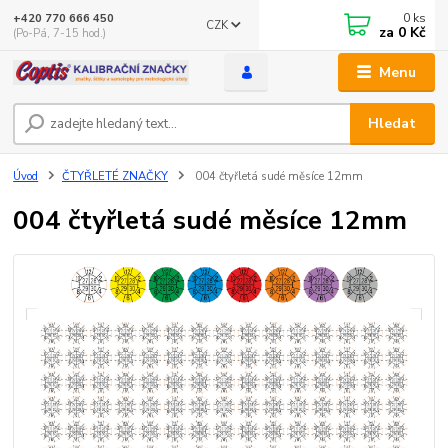
0
ks
+420 770 666 450
CZK
za
0 Kč
(Po-Pá, 7-15 hod.)
Menu
Hledat
Úvod
ČTYŘLETÉ ZNAČKY
004 čtyřletá sudé měsíce 12mm
004 čtyřletá sudé měsíce 12mm