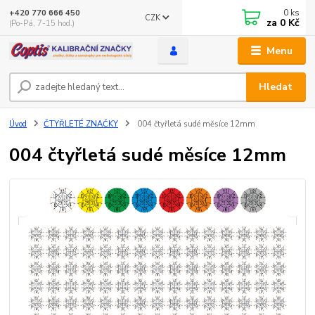
0
ks
+420 770 666 450
CZK
za
0 Kč
(Po-Pá, 7-15 hod.)
Menu
Hledat
Úvod
ČTYŘLETÉ ZNAČKY
004 čtyřletá sudé měsíce 12mm
004 čtyřletá sudé měsíce 12mm