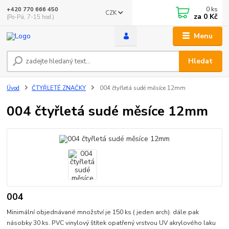
0
ks
+420 770 666 450
CZK
za
0 Kč
(Po-Pá, 7-15 hod.)
Menu
Hledat
Úvod
ČTYŘLETÉ ZNAČKY
004 čtyřletá sudé měsíce 12mm
004 čtyřletá sudé měsíce 12mm
004
Minimální objednávané množství je 150 ks ( jeden arch). dále pak
násobky 30 ks. PVC vinylový štítek opatřený vrstvou UV akrylového laku