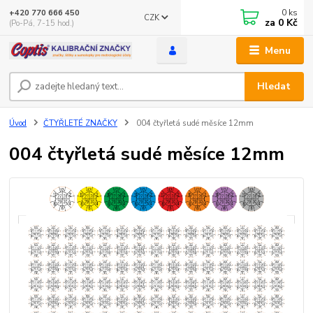
0
ks
+420 770 666 450
CZK
za
0 Kč
(Po-Pá, 7-15 hod.)
Menu
Hledat
Úvod
ČTYŘLETÉ ZNAČKY
004 čtyřletá sudé měsíce 12mm
004 čtyřletá sudé měsíce 12mm