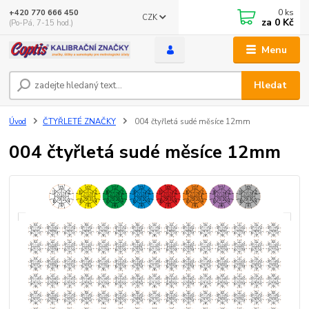
0
ks
+420 770 666 450
CZK
za
0 Kč
(Po-Pá, 7-15 hod.)
Menu
Hledat
Úvod
ČTYŘLETÉ ZNAČKY
004 čtyřletá sudé měsíce 12mm
004 čtyřletá sudé měsíce 12mm