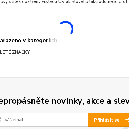
ový štítek opatřený vrstvou UV akrylového laku odolného proti
zařazeno v kategoriích
LETÉ ZNAČKY
epropásněte novinky, akce a slev
Přihlásit se