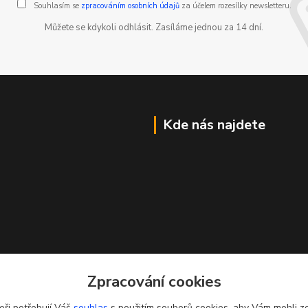
Souhlasím se
zpracováním osobních údajů
za účelem rozesílky newsletteru.
Můžete se kdykoli odhlásit. Zasíláme jednou za 14 dní.
Kde nás najdete
Zpracování cookies
eři potřebují Váš
souhlas
s použitím souborů cookies, aby Vám mohli z