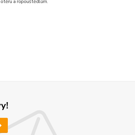
 otěru a ropouštědlům.
y!