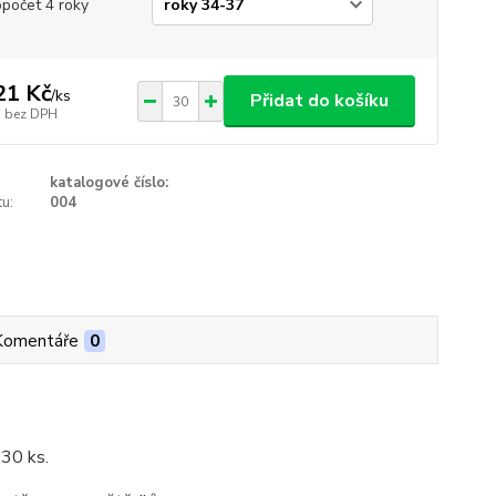
opočet 4 roky
21 Kč
/
ks
Přidat do košíku
bez DPH
katalogové číslo:
u:
004
Komentáře
0
 30 ks.