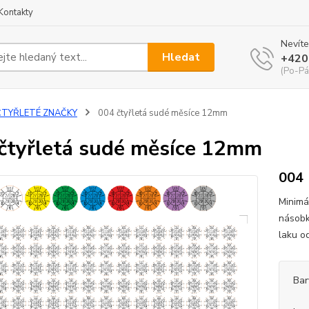
Kontakty
Nevíte
Hledat
+420
(Po-Pá
ČTYŘLETÉ ZNAČKY
004 čtyřletá sudé měsíce 12mm
čtyřletá sudé měsíce 12mm
004
Minimá
násobk
laku o
Bar