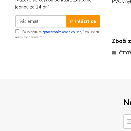
Můžete se kdykoli odhlásit. Zasíláme
PVC vinyl
jednou za 14 dní.
Přihlásit se
Souhlasím se
zpracováním osobních údajů
za účelem
rozesílky newsletteru.
Zboží 
ČTYŘ
N