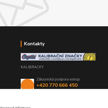
Kontakty
KALIBRACKY
Zákaznická podpora eshop
+420 770 666 450
(Po-Pá, 7-15 hod.)
coptis@coptis.cz
obrazovat informace