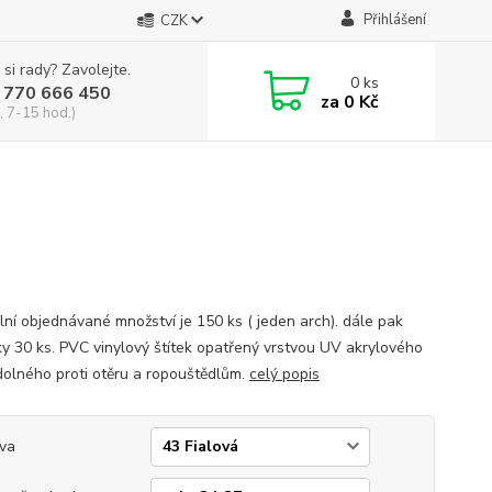
Přihlášení
CZK
 si rady? Zavolejte.
0
ks
 770 666 450
za
0 Kč
, 7-15 hod.)
lní objednávané množství je 150 ks ( jeden arch). dále pak
y 30 ks. PVC vinylový štítek opatřený vrstvou UV akrylového
dolného proti otěru a ropouštědlům.
celý popis
va