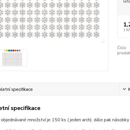
let
1,
1 Kč
Číslo
produkt
etní specifikace
tní specifikace
 objednávané množství je 150 ks ( jeden arch). dále pak násobky