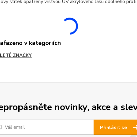
ový štítek opatřený vrstvou UV akrylového laku odolného proti
zařazeno v kategoriích
LETÉ ZNAČKY
epropásněte novinky, akce a slev
Přihlásit se