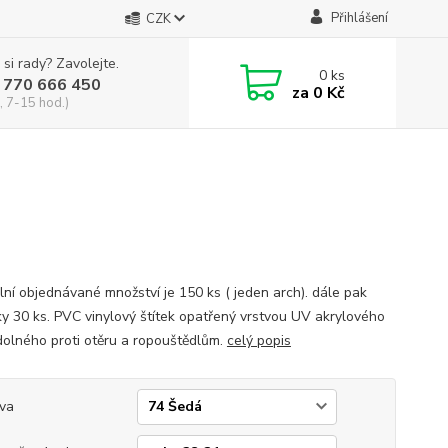
Přihlášení
CZK
 si rady? Zavolejte.
0
ks
 770 666 450
za
0 Kč
, 7-15 hod.)
lní objednávané množství je 150 ks ( jeden arch). dále pak
y 30 ks. PVC vinylový štítek opatřený vrstvou UV akrylového
dolného proti otěru a ropouštědlům.
celý popis
va