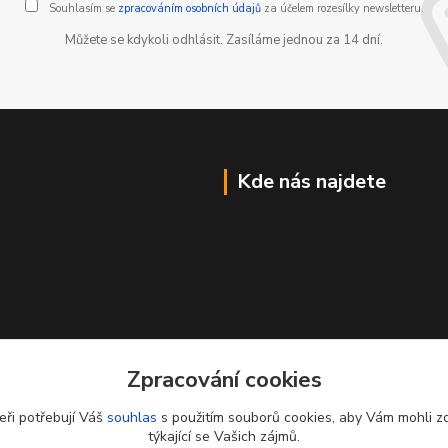
Souhlasím se
zpracováním osobních údajů
za účelem rozesílky newsletteru.
Můžete se kdykoli odhlásit. Zasíláme jednou za 14 dní.
Kde nás najdete
Zpracování cookies
eři potřebují Váš
souhlas
s použitím souborů cookies, aby Vám mohli z
týkající se Vašich zájmů.