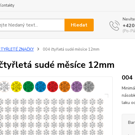
Kontakty
Nevíte
Hledat
+420
(Po-Pá
ČTYŘLETÉ ZNAČKY
004 čtyřletá sudé měsíce 12mm
čtyřletá sudé měsíce 12mm
004
Minimá
násobk
laku o
Bar