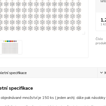
let
1,
1 Kč
Číslo
produkt
etní specifikace
tní specifikace
 objednávané množství je 150 ks ( jeden arch). dále pak násobky