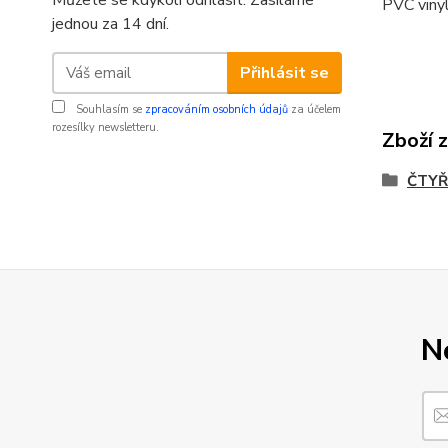
Můžete se kdykoli odhlásit. Zasíláme
PVC vinyl
jednou za 14 dní.
Přihlásit se
Souhlasím se
zpracováním osobních údajů
za účelem
rozesílky newsletteru.
Zboží 
ČTYŘ
N