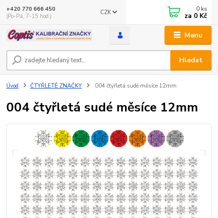
0
ks
+420 770 666 450
CZK
za
0 Kč
(Po-Pá, 7-15 hod.)
Menu
Hledat
Úvod
ČTYŘLETÉ ZNAČKY
004 čtyřletá sudé měsíce 12mm
004 čtyřletá sudé měsíce 12mm