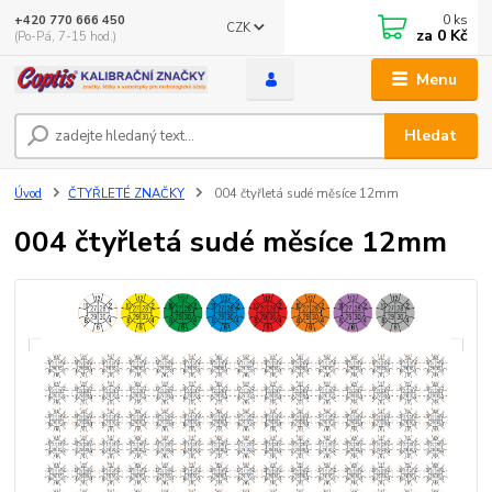
0
ks
+420 770 666 450
CZK
za
0 Kč
(Po-Pá, 7-15 hod.)
Menu
Hledat
Úvod
ČTYŘLETÉ ZNAČKY
004 čtyřletá sudé měsíce 12mm
004 čtyřletá sudé měsíce 12mm