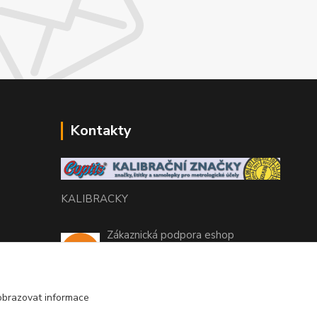
Kontakty
KALIBRACKY
Zákaznická podpora eshop
+420 770 666 450
(Po-Pá, 7-15 hod.)
obrazovat informace
coptis@coptis.cz