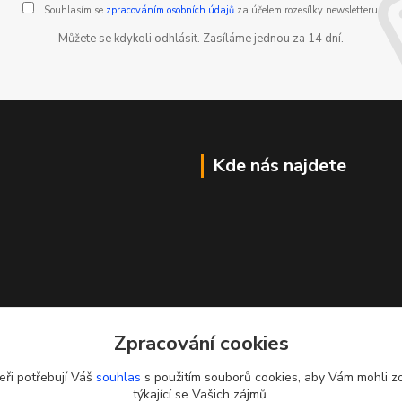
Souhlasím se
zpracováním osobních údajů
za účelem rozesílky newsletteru.
Můžete se kdykoli odhlásit. Zasíláme jednou za 14 dní.
Kde nás najdete
Zpracování cookies
eři potřebují Váš
souhlas
s použitím souborů cookies, aby Vám mohli z
týkající se Vašich zájmů.