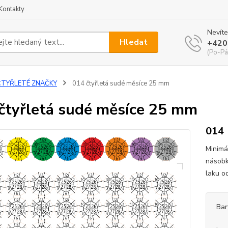
Kontakty
Nevíte
Hledat
+420
(Po-Pá
ČTYŘLETÉ ZNAČKY
014 čtyřletá sudé měsíce 25 mm
čtyřletá sudé měsíce 25 mm
014
Minimá
násobk
laku o
Bar