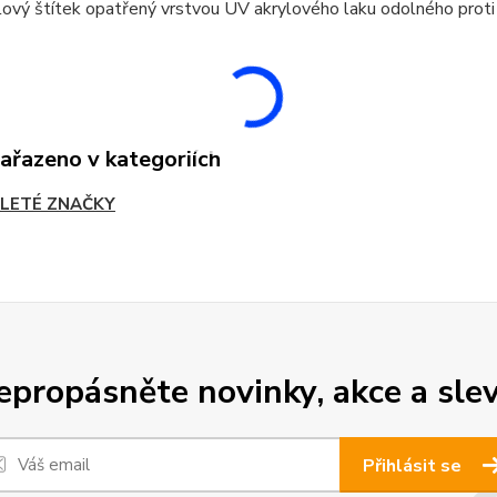
ový štítek opatřený vrstvou UV akrylového laku odolného proti
zařazeno v kategoriích
LETÉ ZNAČKY
epropásněte novinky, akce a slev
Přihlásit se