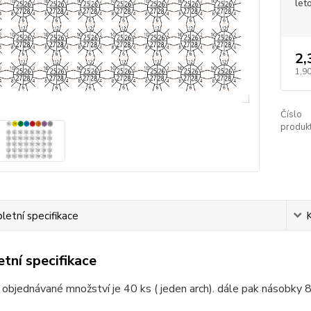
let
2,
1,90
Číslo
produkt
etní specifikace
tní specifikace
 objednávané množství je 40 ks ( jeden arch). dále pak násobky 8