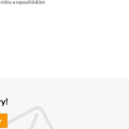
 otěru a ropouštědlům.
y!