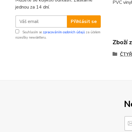
Můžete se kdykoli odhlásit. Zasíláme
PVC vinyl
jednou za 14 dní.
Přihlásit se
Souhlasím se
zpracováním osobních údajů
za účelem
rozesílky newsletteru.
Zboží 
ČTYŘ
N