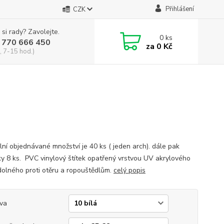
Přihlášení
CZK
 si rady? Zavolejte.
0
ks
 770 666 450
za
0 Kč
, 7-15 hod.)
lní objednávané množství je 40 ks ( jeden arch). dále pak
y 8 ks. PVC vinylový štítek opatřený vrstvou UV akrylového
dolného proti otěru a ropouštědlům.
celý popis
va