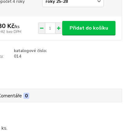
opočet 4 roky
30 Kč
/
ks
Přidat do košíku
 Kč
bez DPH
katalogové číslo:
u:
014
Komentáře
0
 ks.