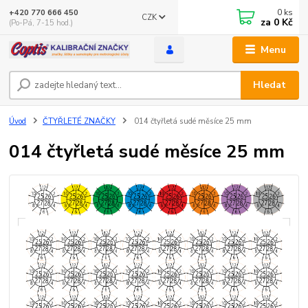
0
ks
+420 770 666 450
CZK
za
0 Kč
(Po-Pá, 7-15 hod.)
Menu
Hledat
Úvod
ČTYŘLETÉ ZNAČKY
014 čtyřletá sudé měsíce 25 mm
014 čtyřletá sudé měsíce 25 mm