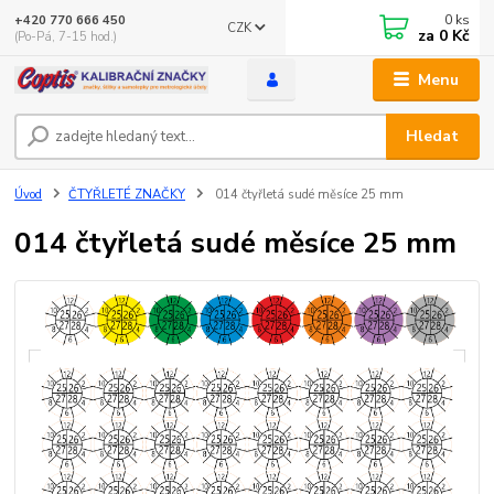
0
ks
+420 770 666 450
CZK
za
0 Kč
(Po-Pá, 7-15 hod.)
Menu
Hledat
Úvod
ČTYŘLETÉ ZNAČKY
014 čtyřletá sudé měsíce 25 mm
014 čtyřletá sudé měsíce 25 mm