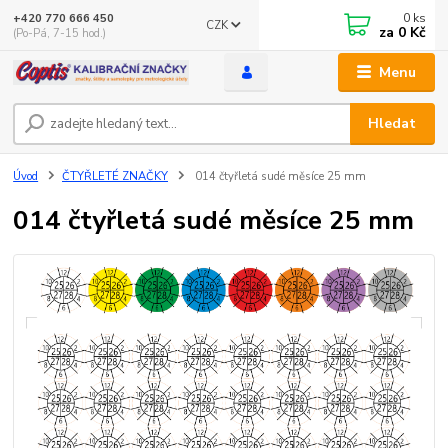
0
ks
+420 770 666 450
CZK
za
0 Kč
(Po-Pá, 7-15 hod.)
Menu
Hledat
Úvod
ČTYŘLETÉ ZNAČKY
014 čtyřletá sudé měsíce 25 mm
014 čtyřletá sudé měsíce 25 mm