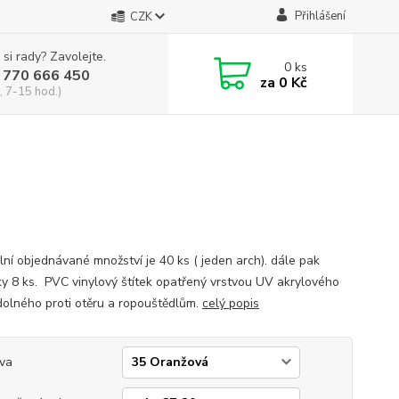
Přihlášení
CZK
 si rady? Zavolejte.
0
ks
 770 666 450
za
0 Kč
, 7-15 hod.)
lní objednávané množství je 40 ks ( jeden arch). dále pak
y 8 ks. PVC vinylový štítek opatřený vrstvou UV akrylového
dolného proti otěru a ropouštědlům.
celý popis
va