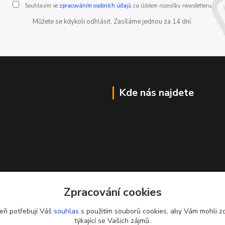
Souhlasím se
zpracováním osobních údajů
za účelem rozesílky newsletteru.
Můžete se kdykoli odhlásit. Zasíláme jednou za 14 dní.
Kde nás najdete
Zpracování cookies
eři potřebují Váš
souhlas
s použitím souborů cookies, aby Vám mohli z
týkající se Vašich zájmů.