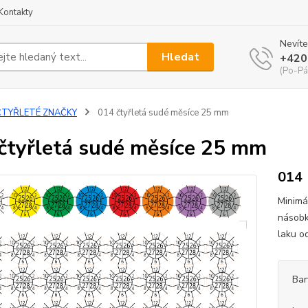
Kontakty
Nevíte
Hledat
+420
(Po-Pá
ČTYŘLETÉ ZNAČKY
014 čtyřletá sudé měsíce 25 mm
čtyřletá sudé měsíce 25 mm
014
Minimá
násobk
laku o
Bar