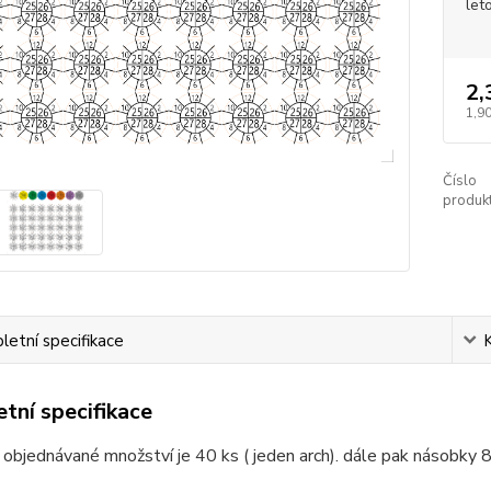
let
2,
1,90
Číslo
produkt
etní specifikace
tní specifikace
 objednávané množství je 40 ks ( jeden arch). dále pak násobky 8