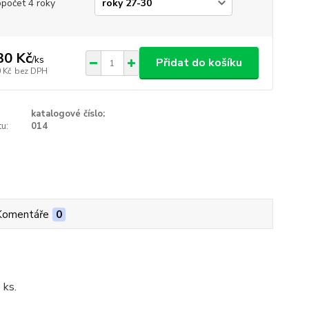
opočet 4 roky
30 Kč
/
ks
Přidat do košíku
 Kč
bez DPH
katalogové číslo:
u:
014
Komentáře
0
 ks.