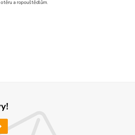
 otěru a ropouštědlům.
y!