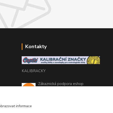
Kontakty
KALIBRACKY
Zákaznická podpora eshop
+420 770 666 450
(Po-Pá, 7-15 hod.)
obrazovat informace
coptis@coptis.cz