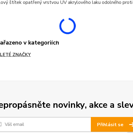
ový štítek opatřený vrstvou UV akrylového laku odolného proti
zařazeno v kategoriích
LETÉ ZNAČKY
epropásněte novinky, akce a slev
Přihlásit se