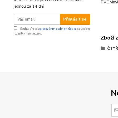
Můžete se kdykoli odhlásit. Zasíláme
PVC vinyl
jednou za 14 dní.
Přihlásit se
Souhlasím se
zpracováním osobních údajů
za účelem
rozesílky newsletteru.
Zboží 
ČTYŘ
N