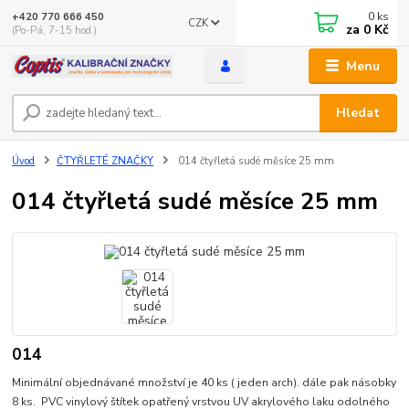
0
ks
+420 770 666 450
CZK
za
0 Kč
(Po-Pá, 7-15 hod.)
Menu
Hledat
Úvod
ČTYŘLETÉ ZNAČKY
014 čtyřletá sudé měsíce 25 mm
014 čtyřletá sudé měsíce 25 mm
014
Minimální objednávané množství je 40 ks ( jeden arch). dále pak násobky
8 ks. PVC vinylový štítek opatřený vrstvou UV akrylového laku odolného