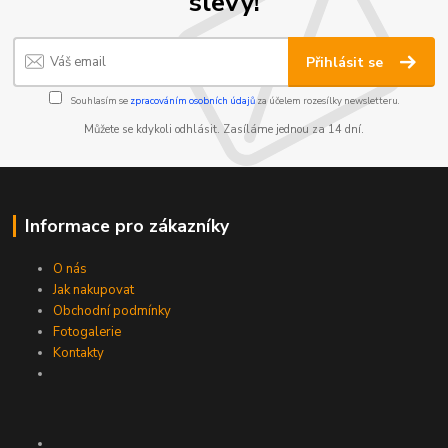
slevy!
Přihlásit se
Souhlasím se
zpracováním osobních údajů
za účelem rozesílky newsletteru.
Můžete se kdykoli odhlásit. Zasíláme jednou za 14 dní.
Informace pro zákazníky
O nás
Jak nakupovat
Obchodní podmínky
Fotogalerie
Kontakty