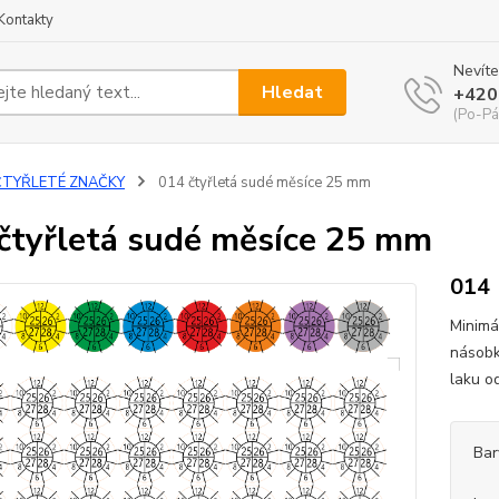
Kontakty
Nevíte
Hledat
+420
(Po-Pá
ČTYŘLETÉ ZNAČKY
014 čtyřletá sudé měsíce 25 mm
čtyřletá sudé měsíce 25 mm
014
Minimá
násobk
laku o
Bar