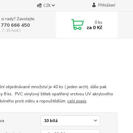
Přihlášení
CZK
 si rady? Zavolejte.
0
ks
 770 666 450
za
0 Kč
, 7-15 hod.)
lní objednávané množství je 40 ks ( jeden arch). dále pak
y 8 ks. PVC vinylový štítek opatřený vrstvou UV akrylového
dolného proti otěru a ropouštědlům.
celý popis
va