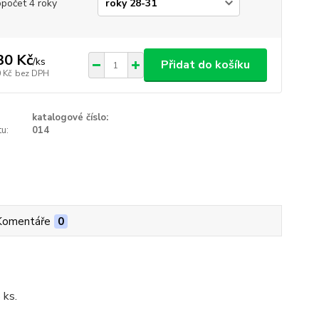
opočet 4 roky
30 Kč
/
ks
Přidat do košíku
 Kč
bez DPH
katalogové číslo:
u:
014
Komentáře
0
 ks.