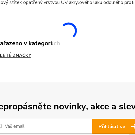
ový štítek opatřený vrstvou UV akrylového laku odolného proti
zařazeno v kategoriích
LETÉ ZNAČKY
epropásněte novinky, akce a slev
Přihlásit se