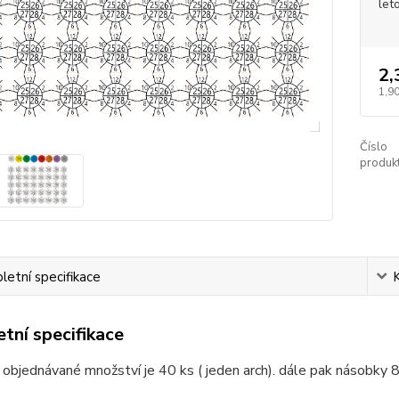
let
2,
1,90
Číslo
produkt
etní specifikace
tní specifikace
 objednávané množství je 40 ks ( jeden arch). dále pak násobky 8