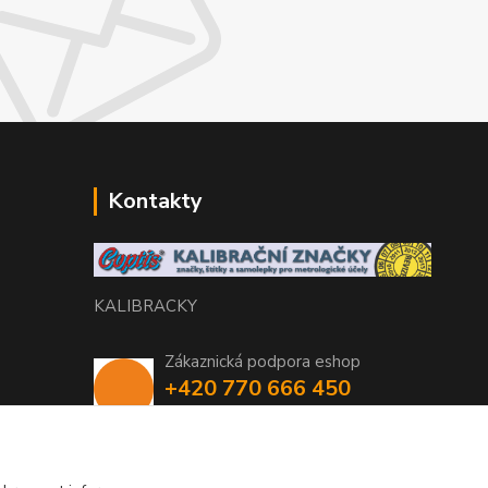
Kontakty
KALIBRACKY
Zákaznická podpora eshop
+420 770 666 450
(Po-Pá, 7-15 hod.)
coptis@coptis.cz