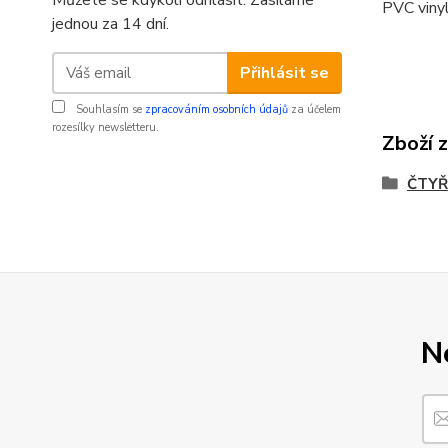
Můžete se kdykoli odhlásit. Zasíláme
PVC vinyl
jednou za 14 dní.
Přihlásit se
Souhlasím se
zpracováním osobních údajů
za účelem
rozesílky newsletteru.
Zboží 
ČTYŘ
N