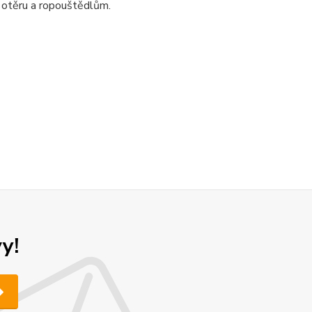
 otěru a ropouštědlům.
y!