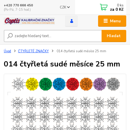
0
ks
+420 770 666 450
CZK
za
0 Kč
(Po-Pá, 7-15 hod.)
Menu
Hledat
Úvod
ČTYŘLETÉ ZNAČKY
014 čtyřletá sudé měsíce 25 mm
014 čtyřletá sudé měsíce 25 mm