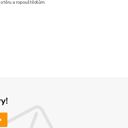
 otěru a ropouštědlům.
y!