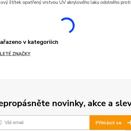
ový štítek opatřený vrstvou UV akrylového laku odolného proti
zařazeno v kategoriích
LETÉ ZNAČKY
epropásněte novinky, akce a slev
Přihlásit se