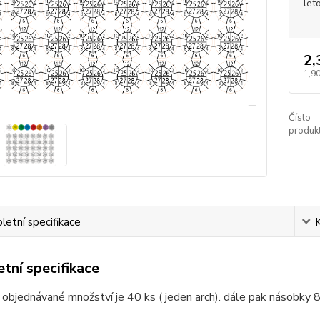
let
2,
1,90
Číslo
produkt
etní specifikace
tní specifikace
 objednávané množství je 40 ks ( jeden arch). dále pak násobky 8