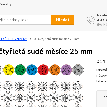
Kontakty
Nevíte
Hledat
+420
(Po-Pá
ČTYŘLETÉ ZNAČKY
014 čtyřletá sudé měsíce 25 mm
čtyřletá sudé měsíce 25 mm
014
Minimá
násobk
laku o
Bar