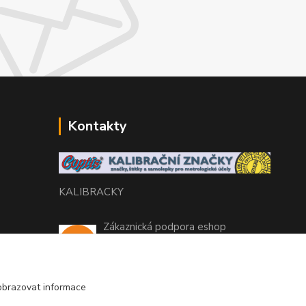
Kontakty
KALIBRACKY
Zákaznická podpora eshop
+420 770 666 450
(Po-Pá, 7-15 hod.)
obrazovat informace
coptis@coptis.cz