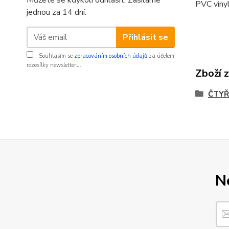
Můžete se kdykoli odhlásit. Zasíláme
PVC vinyl
jednou za 14 dní.
Přihlásit se
Souhlasím se
zpracováním osobních údajů
za účelem
rozesílky newsletteru.
Zboží 
ČTYŘ
N