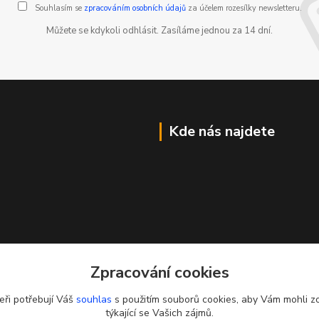
Souhlasím se
zpracováním osobních údajů
za účelem rozesílky newsletteru.
Můžete se kdykoli odhlásit. Zasíláme jednou za 14 dní.
Kde nás najdete
Zpracování cookies
eři potřebují Váš
souhlas
s použitím souborů cookies, aby Vám mohli z
týkající se Vašich zájmů.