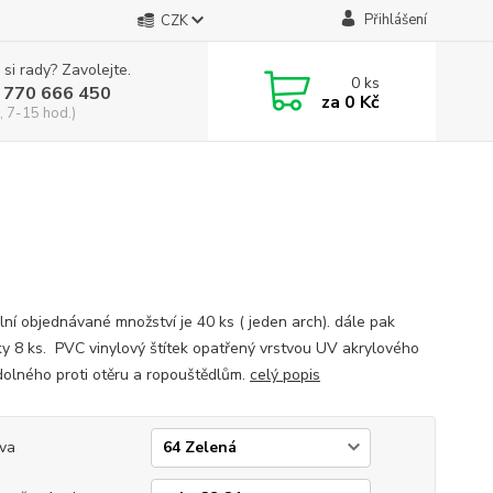
Přihlášení
CZK
 si rady? Zavolejte.
0
ks
 770 666 450
za
0 Kč
, 7-15 hod.)
lní objednávané množství je 40 ks ( jeden arch). dále pak
y 8 ks. PVC vinylový štítek opatřený vrstvou UV akrylového
dolného proti otěru a ropouštědlům.
celý popis
va