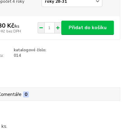
opočet 4 roky
30 Kč
/
ks
Přidat do košíku
 Kč
bez DPH
katalogové číslo:
u:
014
Komentáře
0
 ks.