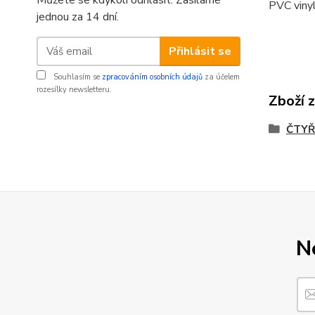
Můžete se kdykoli odhlásit. Zasíláme
PVC vinyl
jednou za 14 dní.
Přihlásit se
Souhlasím se
zpracováním osobních údajů
za účelem
rozesílky newsletteru.
Zboží 
ČTYŘ
N