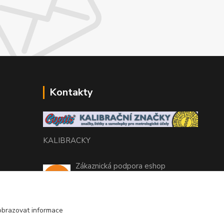
Kontakty
KALIBRACKY
Zákaznická podpora eshop
+420 770 666 450
(Po-Pá, 7-15 hod.)
obrazovat informace
coptis@coptis.cz