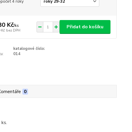
opočet 4 roky
30 Kč
/
ks
Přidat do košíku
 Kč
bez DPH
katalogové číslo:
u:
014
Komentáře
0
 ks.