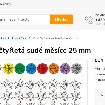
Kontakty
Nevíte
Hledat
+420
(Po-Pá
ČTYŘLETÉ ZNAČKY
014 čtyřletá sudé měsíce 25 mm
čtyřletá sudé měsíce 25 mm
014
Minimá
násobk
laku o
Bar