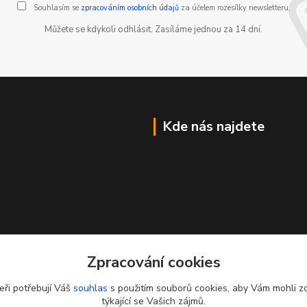
Souhlasím se
zpracováním osobních údajů
za účelem rozesílky newsletteru.
Můžete se kdykoli odhlásit. Zasíláme jednou za 14 dní.
Kde nás najdete
Zpracování cookies
eři potřebují Váš
souhlas
s použitím souborů cookies, aby Vám mohli z
týkající se Vašich zájmů.