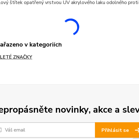
ový štítek opatřený vrstvou UV akrylového laku odolného proti
zařazeno v kategoriích
LETÉ ZNAČKY
epropásněte novinky, akce a slev
Přihlásit se