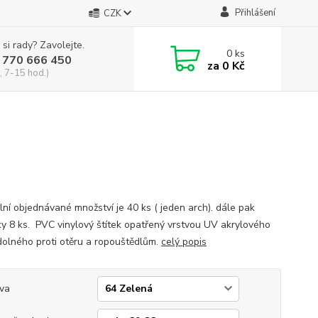
Přihlášení
CZK
 si rady? Zavolejte.
0
ks
 770 666 450
za
0 Kč
, 7-15 hod.)
lní objednávané množství je 40 ks ( jeden arch). dále pak
y 8 ks. PVC vinylový štítek opatřený vrstvou UV akrylového
dolného proti otěru a ropouštědlům.
celý popis
va