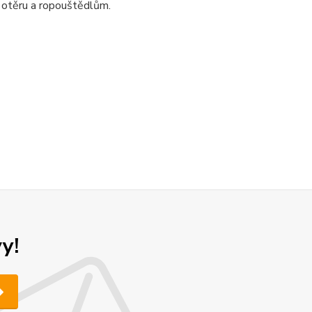
 otěru a ropouštědlům.
y!