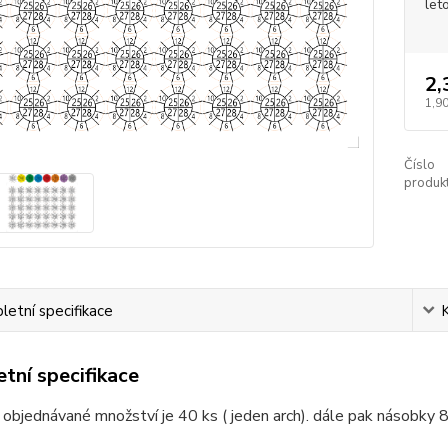
let
2,
1,90
Číslo
produkt
etní specifikace
tní specifikace
 objednávané množství je 40 ks ( jeden arch). dále pak násobky 8