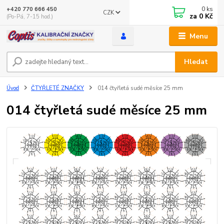
0
ks
+420 770 666 450
CZK
za
0 Kč
(Po-Pá, 7-15 hod.)
Menu
Hledat
Úvod
ČTYŘLETÉ ZNAČKY
014 čtyřletá sudé měsíce 25 mm
014 čtyřletá sudé měsíce 25 mm