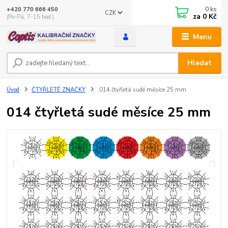
0
ks
+420 770 666 450
CZK
za
0 Kč
(Po-Pá, 7-15 hod.)
Menu
Hledat
Úvod
ČTYŘLETÉ ZNAČKY
014 čtyřletá sudé měsíce 25 mm
014 čtyřletá sudé měsíce 25 mm