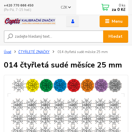
0
ks
+420 770 666 450
CZK
za
0 Kč
(Po-Pá, 7-15 hod.)
Menu
Hledat
Úvod
ČTYŘLETÉ ZNAČKY
014 čtyřletá sudé měsíce 25 mm
014 čtyřletá sudé měsíce 25 mm