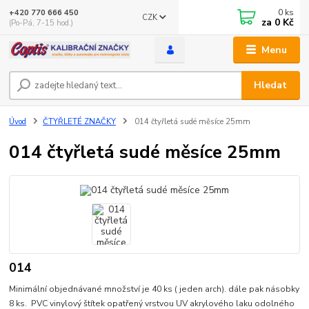
0
ks
+420 770 666 450
CZK
za
0 Kč
(Po-Pá, 7-15 hod.)
Menu
Hledat
Úvod
ČTYŘLETÉ ZNAČKY
014 čtyřletá sudé měsíce 25mm
014 čtyřletá sudé měsíce 25mm
014
Minimální objednávané množství je 40 ks ( jeden arch). dále pak násobky
8 ks. PVC vinylový štítek opatřený vrstvou UV akrylového laku odolného