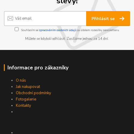
slevy!
Přihlásit se
Souhlasím se
zpracováním osobních údajů
za účelem rozesílky newsletteru.
Můžete se kdykoli odhlásit. Zasíláme jednou za 14 dní.
Informace pro zákazníky
O nás
Jak nakupovat
Obchodní podmínky
Fotogalerie
Kontakty