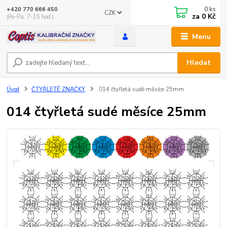
0
ks
+420 770 666 450
CZK
za
0 Kč
(Po-Pá, 7-15 hod.)
Menu
Hledat
Úvod
ČTYŘLETÉ ZNAČKY
014 čtyřletá sudé měsíce 25mm
014 čtyřletá sudé měsíce 25mm