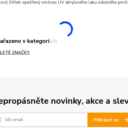
ový štítek opatřený vrstvou UV akrylového laku odolného proti
zařazeno v kategoriích
LETÉ ZNAČKY
epropásněte novinky, akce a slev
Přihlásit se