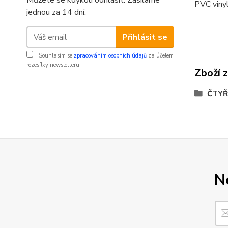
Můžete se kdykoli odhlásit. Zasíláme
PVC vinyl
jednou za 14 dní.
Přihlásit se
Souhlasím se
zpracováním osobních údajů
za účelem
rozesílky newsletteru.
Zboží 
ČTYŘ
N