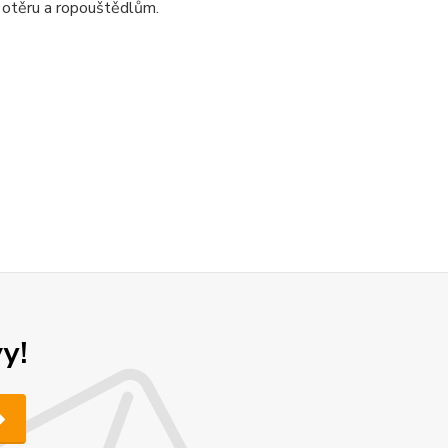
 otěru a ropouštědlům.
y!