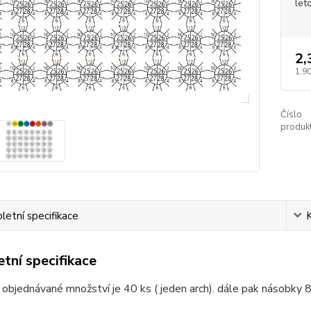
let
2,
1,90
Číslo
produkt
etní specifikace
tní specifikace
 objednávané množství je 40 ks ( jeden arch). dále pak násobky 8