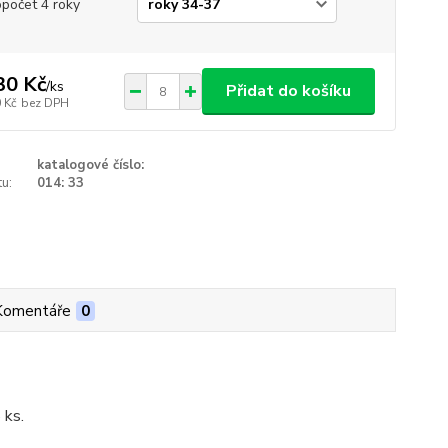
opočet 4 roky
30 Kč
/
ks
Přidat do košíku
 Kč
bez DPH
katalogové číslo:
u:
014: 33
Komentáře
0
 ks.