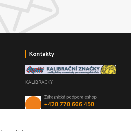
Kontakty
KALIBRACKY
Zákaznická podpora eshop
+420 770 666 450
(Po-Pá, 7-15 hod.)
coptis@coptis.cz