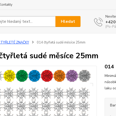
Kontakty
Nevíte
Hledat
+420
(Po-Pá
ČTYŘLETÉ ZNAČKY
014 čtyřletá sudé měsíce 25mm
čtyřletá sudé měsíce 25mm
014
Minimá
násobk
laku o
Bar