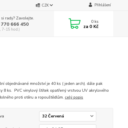
Přihlášení
CZK
 si rady? Zavolejte.
0
ks
 770 666 450
za
0 Kč
, 7-15 hod.)
lní objednávané množství je 40 ks ( jeden arch). dále pak
y 8 ks. PVC vinylový štítek opatřený vrstvou UV akrylového
dolného proti otěru a ropouštědlům.
celý popis
va