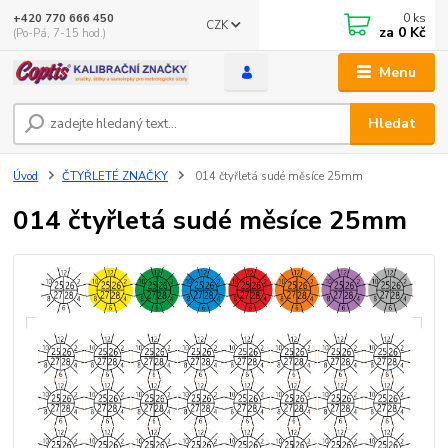
0
ks
+420 770 666 450
CZK
za
0 Kč
(Po-Pá, 7-15 hod.)
Menu
Hledat
Úvod
ČTYŘLETÉ ZNAČKY
014 čtyřletá sudé měsíce 25mm
014 čtyřletá sudé měsíce 25mm