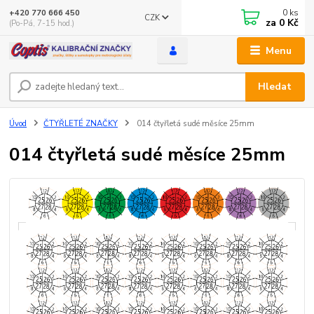
0
ks
+420 770 666 450
CZK
za
0 Kč
(Po-Pá, 7-15 hod.)
Menu
Hledat
Úvod
ČTYŘLETÉ ZNAČKY
014 čtyřletá sudé měsíce 25mm
014 čtyřletá sudé měsíce 25mm