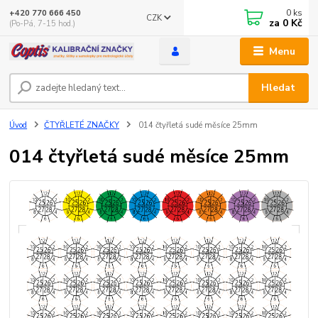
0
ks
+420 770 666 450
CZK
za
0 Kč
(Po-Pá, 7-15 hod.)
Menu
Hledat
Úvod
ČTYŘLETÉ ZNAČKY
014 čtyřletá sudé měsíce 25mm
014 čtyřletá sudé měsíce 25mm