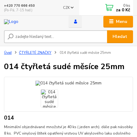
0
ks
+420 770 666 450
CZK
za
0 Kč
(Po-Pá, 7-15 hod.)
Menu
Hledat
Úvod
ČTYŘLETÉ ZNAČKY
014 čtyřletá sudé měsíce 25mm
014 čtyřletá sudé měsíce 25mm
014
Minimální objednávané množství je 40 ks ( jeden arch). dále pak násobky
8 ks. PVC vinylový štítek opatřený vrstvou UV akrylového laku odolného