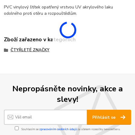
PVC vinylový štítek opatřený vrstvou UV akrylového laku
odolného proti otěru a rozpouštědlům.
Zboží zařazeno v kategoriích
ČTYŘLETÉ ZNAČKY
Nepropásněte novinky, akce a
slevy!
Přihlásit se
Souhlasím se
zpracováním osobních údajů
za účelem rozesílky newsletteru.