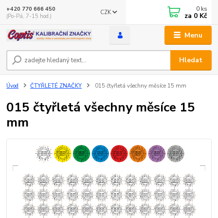
0
ks
+420 770 666 450
CZK
za
0 Kč
(Po-Pá, 7-15 hod.)
Menu
Hledat
Úvod
ČTYŘLETÉ ZNAČKY
015 čtyřletá všechny měsíce 15 mm
015 čtyřletá všechny měsíce 15
mm