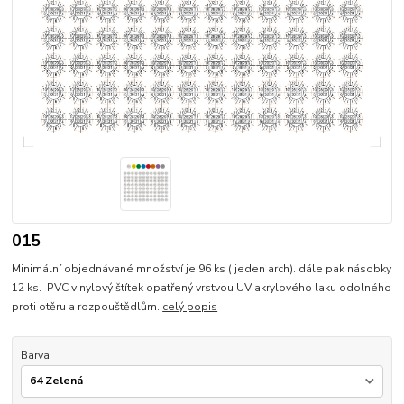
015
Minimální objednávané množství je 96 ks ( jeden arch). dále pak násobky
12 ks. PVC vinylový štítek opatřený vrstvou UV akrylového laku odolného
proti otěru a rozpouštědlům.
celý popis
Barva