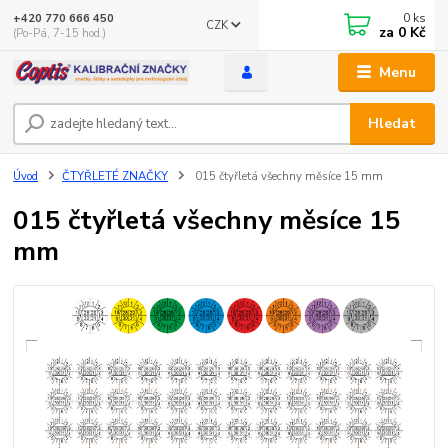
0
ks
+420 770 666 450
CZK
za
0 Kč
(Po-Pá, 7-15 hod.)
Menu
Hledat
Úvod
ČTYŘLETÉ ZNAČKY
015 čtyřletá všechny měsíce 15 mm
015 čtyřletá všechny měsíce 15
mm