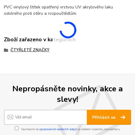
PVC vinylový štítek opatřený vrstvou UV akrylového laku
odolného proti otěru a rozpouštědlům.
Zboží zařazeno v kategoriích
ČTYŘLETÉ ZNAČKY
Nepropásněte novinky, akce a
slevy!
Přihlásit se
Souhlasím se
zpracováním osobních údajů
za účelem rozesílky newsletteru.