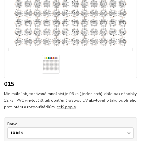
015
Minimální objednávané množství je 96 ks ( jeden arch). dále pak násobky
12 ks. PVC vinylový štítek opatřený vrstvou UV akrylového laku odolného
proti otěru a rozpouštědlům.
celý popis
Barva