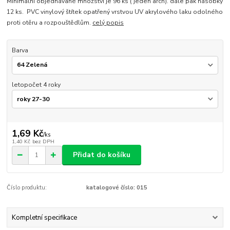
Minimální objednávané množství je 96 ks ( jeden arch). dále pak násobky
12 ks. PVC vinylový štítek opatřený vrstvou UV akrylového laku odolného
proti otěru a rozpouštědlům.
celý popis
Barva
letopočet 4 roky
1,69 Kč
/
ks
1,40 Kč
bez DPH
Přidat do košíku
Číslo produktu:
katalogové číslo: 015
Kompletní specifikace