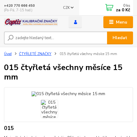
0
ks
+420 770 666 450
CZK
za
0 Kč
(Po-Pá, 7-15 hod.)
Menu
Hledat
Úvod
ČTYŘLETÉ ZNAČKY
015 čtyřletá všechny měsíce 15 mm
015 čtyřletá všechny měsíce 15
mm
015