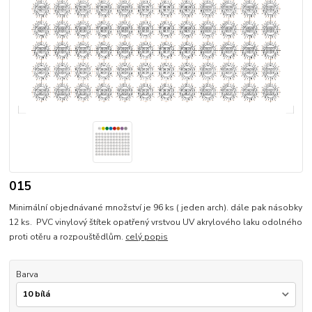
015
Minimální objednávané množství je 96 ks ( jeden arch). dále pak násobky
12 ks. PVC vinylový štítek opatřený vrstvou UV akrylového laku odolného
proti otěru a rozpouštědlům.
celý popis
Barva