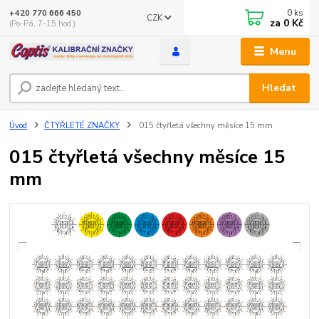
0
ks
+420 770 666 450
CZK
za
0 Kč
(Po-Pá, 7-15 hod.)
Menu
Hledat
Úvod
ČTYŘLETÉ ZNAČKY
015 čtyřletá všechny měsíce 15 mm
015 čtyřletá všechny měsíce 15
mm