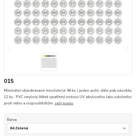
015
Minimální objednávané množství je 96 ks ( jeden arch). dále pak násobky
12 ks. PVC vinylový štítek opatřený vrstvou UV akrylového laku odolného
proti otěru a rozpouštědlům.
celý popis
Barva