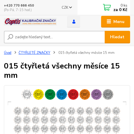
0
ks
+420 770 666 450
CZK
za
0 Kč
(Po-Pá, 7-15 hod.)
Menu
Hledat
Úvod
ČTYŘLETÉ ZNAČKY
015 čtyřletá všechny měsíce 15 mm
015 čtyřletá všechny měsíce 15
mm