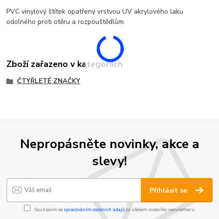
PVC vinylový štítek opatřený vrstvou UV akrylového laku
odolného proti otěru a rozpouštědlům.
Zboží zařazeno v kategoriích
ČTYŘLETÉ ZNAČKY
Nepropásněte novinky, akce a
slevy!
Přihlásit se
Souhlasím se
zpracováním osobních údajů
za účelem rozesílky newsletteru.