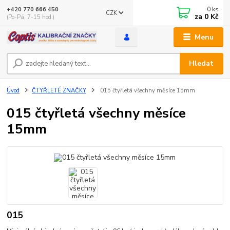
0
ks
+420 770 666 450
CZK
za
0 Kč
(Po-Pá, 7-15 hod.)
Menu
Hledat
Úvod
ČTYŘLETÉ ZNAČKY
015 čtyřletá všechny měsíce 15mm
015 čtyřletá všechny měsíce
15mm
015