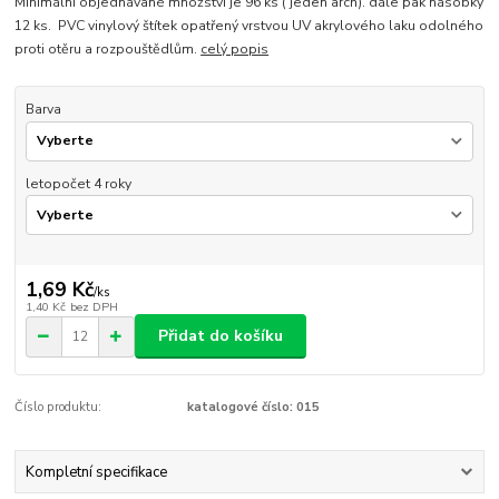
Minimální objednávané množství je 96 ks ( jeden arch). dále pak násobky
12 ks. PVC vinylový štítek opatřený vrstvou UV akrylového laku odolného
proti otěru a rozpouštědlům.
celý popis
Barva
letopočet 4 roky
1,69 Kč
/
ks
1,40 Kč
bez DPH
Přidat do košíku
Číslo produktu:
katalogové číslo: 015
Kompletní specifikace