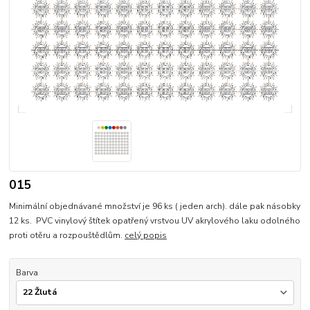
015
Minimální objednávané množství je 96 ks ( jeden arch). dále pak násobky
12 ks. PVC vinylový štítek opatřený vrstvou UV akrylového laku odolného
proti otěru a rozpouštědlům.
celý popis
Barva