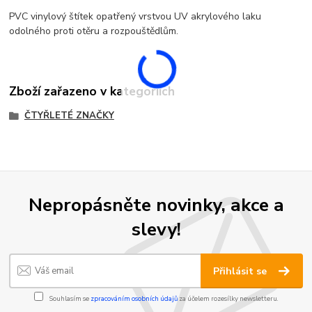
PVC vinylový štítek opatřený vrstvou UV akrylového laku
odolného proti otěru a rozpouštědlům.
Zboží zařazeno v kategoriích
ČTYŘLETÉ ZNAČKY
Nepropásněte novinky, akce a
slevy!
Přihlásit se
Souhlasím se
zpracováním osobních údajů
za účelem rozesílky newsletteru.