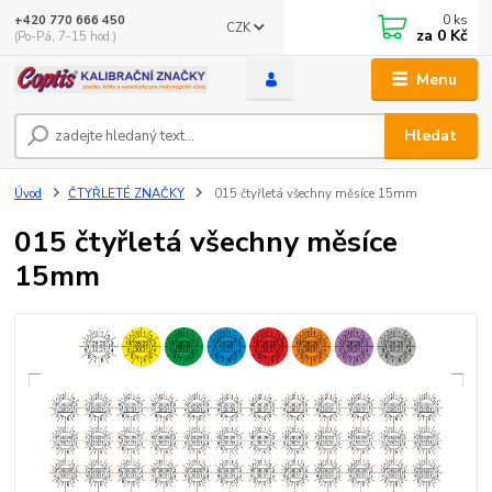
0
ks
+420 770 666 450
CZK
za
0 Kč
(Po-Pá, 7-15 hod.)
Menu
Hledat
Úvod
ČTYŘLETÉ ZNAČKY
015 čtyřletá všechny měsíce 15mm
015 čtyřletá všechny měsíce
15mm