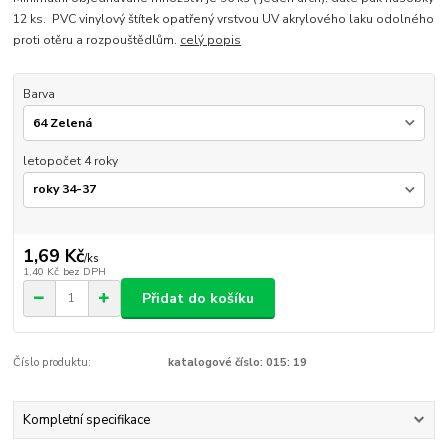
12 ks. PVC vinylový štítek opatřený vrstvou UV akrylového laku odolného
proti otěru a rozpouštědlům.
celý popis
Barva
letopočet 4 roky
1,69 Kč
/
ks
1,40 Kč
bez DPH
Přidat do košíku
Číslo produktu:
katalogové číslo: 015: 19
Kompletní specifikace