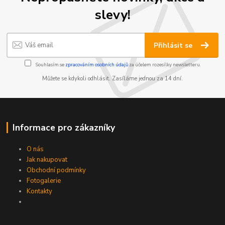
slevy!
Přihlásit se
Souhlasím se
zpracováním osobních údajů
za účelem rozesílky newsletteru.
Můžete se kdykoli odhlásit. Zasíláme jednou za 14 dní.
Informace pro zákazníky
O nás
Jak nakupovat
Obchodní podmínky
Fotogalerie
Kontakty