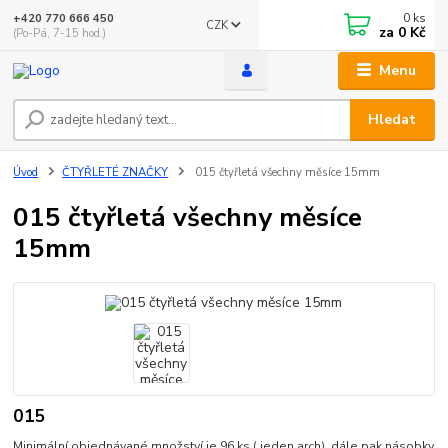
0
ks
+420 770 666 450
CZK
za
0 Kč
(Po-Pá, 7-15 hod.)
Menu
Hledat
Úvod
ČTYŘLETÉ ZNAČKY
015 čtyřletá všechny měsíce 15mm
015 čtyřletá všechny měsíce
15mm
015
Minimální objednávané množství je 96 ks ( jeden arch). dále pak násobky